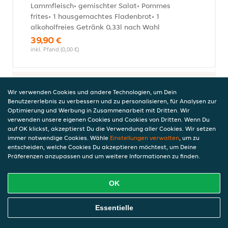
Lammfleisch• gemischter Salat• Pommes
frites• 1 hausgemachtes Fladenbrot• 1
alkoholfreies Getränk 0,33l nach Wahl
39,90 €
inkl. Pfand (0,00 €)
Fingerfood
Wir verwenden Cookies und andere Technologien, um Dein
Benutzererlebnis zu verbessern und zu personalisieren, für Analysen zur
Optimierung und Werbung in Zusammenarbeit mit Dritten. Wir
verwenden unsere eigenen Cookies und Cookies von Dritten. Wenn Du
auf OK klickst, akzeptierst Du die Verwendung aller Cookies. Wir setzen
Chicken Nuggets
immer notwendige Cookies. Wähle
Einstellungen verwalten
, um zu
8,50 €
entscheiden, welche Cookies Du akzeptieren möchtest, um Deine
Präferenzen anzupassen und um weitere Informationen zu finden.
OK
Chili-Cheese Nuggets
8,00 €
Online Essen Bestellen
Essentielle